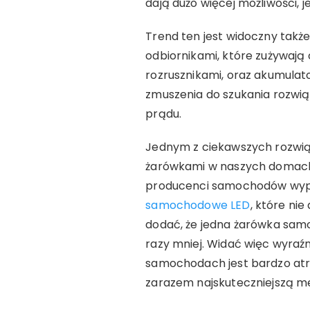
dają dużo więcej możliwości, j
Trend ten jest widoczny tak
odbiornikami, które zużywają
rozrusznikami, oraz akumula
zmuszenia do szukania rozwią
prądu.
Jednym z ciekawszych rozwiąz
żarówkami w naszych domach,
producenci samochodów wypos
samochodowe LED
, które nie
dodać, że jedna żarówka samo
razy mniej. Widać więc wyraź
samochodach jest bardzo atr
zarazem najskuteczniejszą 