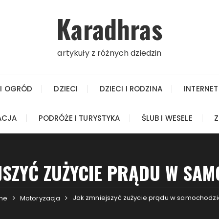
Karadhras
artykuły z różnych dziedzin
I OGRÓD
DZIECI
DZIECI I RODZINA
INTERNET
ACJA
PODRÓŻE I TURYSTYKA
ŚLUB I WESELE
Z
JSZYĆ ZUŻYCIE PRĄDU W SA
Jak zmniejszyć zużycie prądu w samochodz
me
Motoryzacja