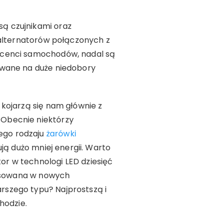
ą czujnikami oraz
 alternatorów połączonych z
ucenci samochodów, nadal są
owane na duże niedobory
kojarzą się nam głównie z
 Obecnie niektórzy
ego rodzaju
żarówki
ują dużo mniej energii. Warto
r w technologi LED dziesięć
tosowana w nowych
rszego typu? Najprostszą i
hodzie.