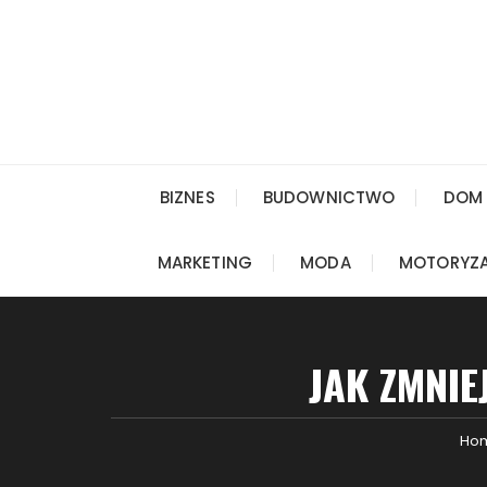
Skip
to
content
BIZNES
BUDOWNICTWO
DOM 
MARKETING
MODA
MOTORYZ
JAK ZMNIE
Ho