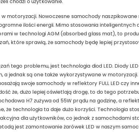
eżeli chodzi o użytkowanie.
że w motoryzacji. Nowoczesne samochody naszpikowane s
 ogromne ilości energii. Mimo stosowania inteligentnych
torami w technologi AGM (absorbed glass mat), to prod
zań, które sprawią, że samochody będę lepiej przystos
ań tego problemu, jest technologia diod LED. Diody LED 
 a jednak są one także wykorzystywane w motoryzacji.
ażają swoje samochody w reflektory FULL LED czy inn
 dość że, dużo lepiej oświetlają drogę, to do tego potrzeb
chodowa H7 zużywa od 55W prądu na godzinę, a reflekto
ne, że technologia ta daje dużo korzyści. Technologia s
akcyjna dla użytkowników, co jednak z samochodami sta
metodą jest zamontowanie żarówek LED w naszym samoc