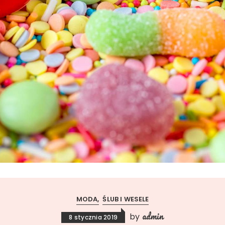
MODA
ŚLUB I WESELE
admin
by
8 stycznia 2019