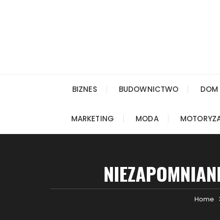
Skip
to
content
BIZNES
BUDOWNICTWO
DOM 
MARKETING
MODA
MOTORYZ
NIEZAPOMNIANE
Home