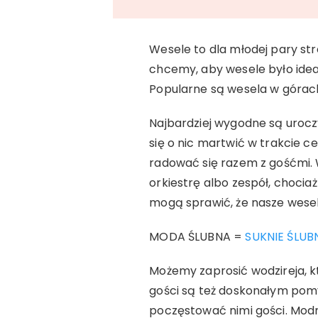
Wesele to dla młodej pary str
chcemy, aby wesele było idea
Popularne są wesela w górac
Najbardziej wygodne są uroc
się o nic martwić w trakcie c
radować się razem z gośćmi. 
orkiestrę albo zespół, chociaż
mogą sprawić, że nasze wesel
MODA ŚLUBNA =
SUKNIE ŚLUB
Możemy zaprosić wodzireja, 
gości są też doskonałym po
poczęstować nimi gości. Modne