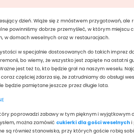
esujący dzień. Wiąże się z mnóstwem przygotowań, ale ró
lne powinniśmy dobrze przemyśleć, w którym miejscu ch
h, w domach weselnych oraz w restauracjach.
zystości w specjalnie dostosowanych do takich imprez 
eremonii, bo wiemy, że wszystko jest zapięte na ostatni 
Ważne jest też to, kto będzie grał na naszym weselu. Na
 coraz częściej zdarza się, że zatrudniamy do obsługi wes
e będzie pamiętane jeszcze przez długie lata.
NE
który poprowadzi zabawy w tym pięknym i wyjątkowym d
mysłem, można zamówić
cukierki dla gości weselnych
i
 są również stanowiska, przy których goście robią sobie