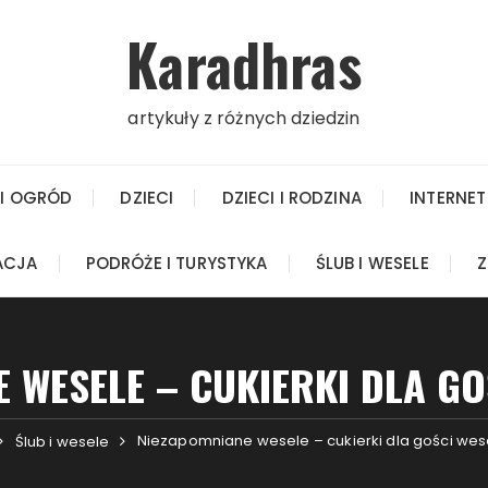
Karadhras
artykuły z różnych dziedzin
I OGRÓD
DZIECI
DZIECI I RODZINA
INTERNET
ACJA
PODRÓŻE I TURYSTYKA
ŚLUB I WESELE
Z
 WESELE – CUKIERKI DLA G
Niezapomniane wesele – cukierki dla gości wes
Ślub i wesele