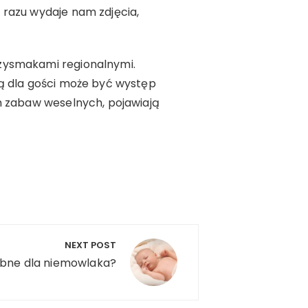
 razu wydaje nam zdjęcia,
rzysmakami regionalnymi.
ją dla gości może być występ
ch zabaw weselnych, pojawiają
NEXT POST
ebne dla niemowlaka?