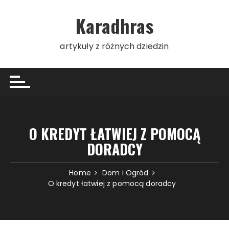
Skip
to
Karadhras
content
artykuły z różnych dziedzin
O KREDYT ŁATWIEJ Z POMOCĄ
DORADCY
Home
Dom i Ogród
O kredyt łatwiej z pomocą doradcy